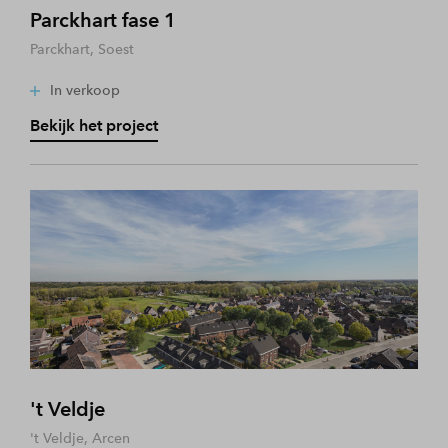
Parckhart fase 1
Parckhart, Soest
In verkoop
Bekijk het project
't Veldje
't Veldje, Arcen