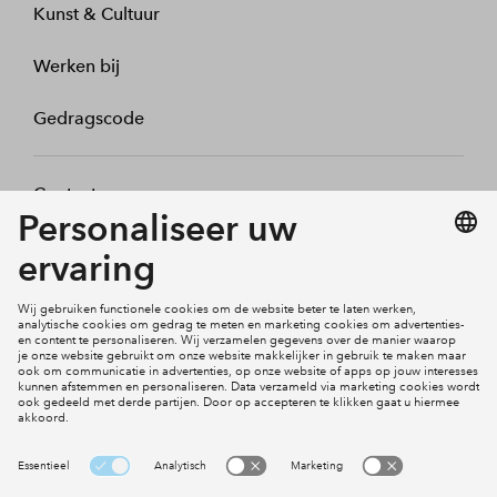
Kunst & Cultuur
Werken bij
Gedragscode
Contact
Mijn profiel
Klachten
Social Media