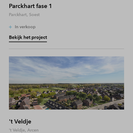
Parckhart fase 1
Parckhart, Soest
In verkoop
Bekijk het project
't Veldje
't Veldje, Arcen