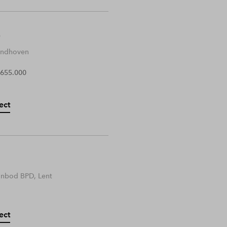
Eindhoven
 655.000
ect
anbod BPD, Lent
ect