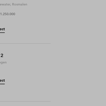
water, Rosmalen
 1.250.000
ect
 2
egen
ect