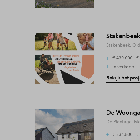
Stakenbeek
Stakenbeek, Old
€ 430.000 - €
In verkoop
Bekijk het proj
De Woongaa
De Plantage, Me
€ 334.500 - €