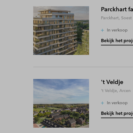
Parckhart f
Parckhart, Soest
In verkoop
Bekijk het proj
't Veldje
't Veldje, Arcen
In verkoop
Bekijk het proj