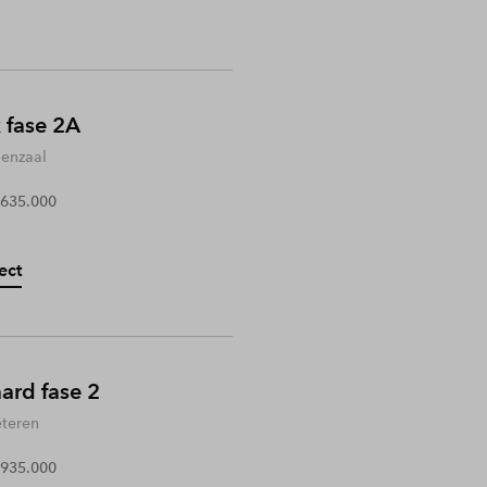
 fase 2A
enzaal
 635.000
ect
rd fase 2
teren
 935.000