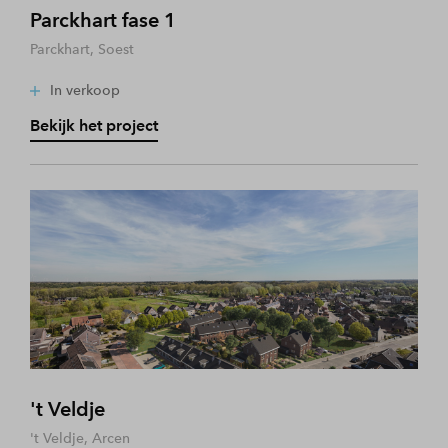
Parckhart fase 1
Parckhart, Soest
In verkoop
Bekijk het project
't Veldje
't Veldje, Arcen