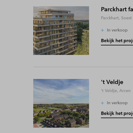
Parckhart f
Parckhart, Soest
In verkoop
Bekijk het proj
't Veldje
't Veldje, Arcen
In verkoop
Bekijk het proj