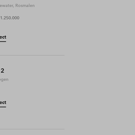
water, Rosmalen
 1.250.000
ect
 2
egen
ect