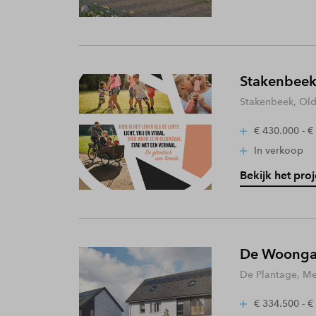
Stakenbeek
Stakenbeek, Old
€ 430.000 - €
In verkoop
Bekijk het proj
De Woongaa
De Plantage, Me
€ 334.500 - €