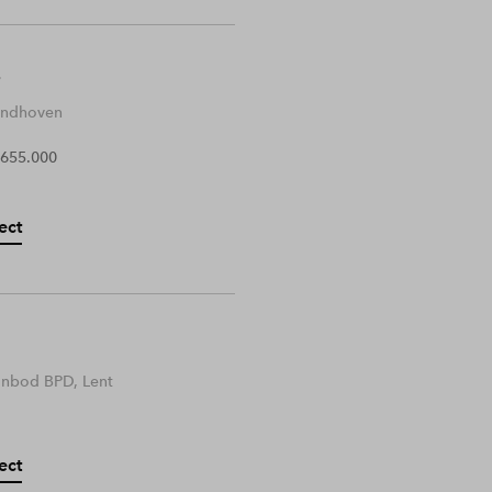
Eindhoven
 655.000
ect
anbod BPD, Lent
ect