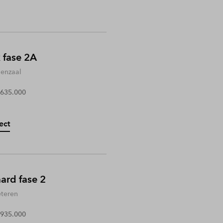
 fase 2A
enzaal
 635.000
ect
rd fase 2
teren
 935.000