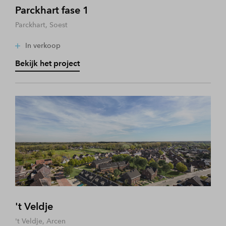
Parckhart fase 1
Parckhart, Soest
In verkoop
Bekijk het project
't Veldje
't Veldje, Arcen