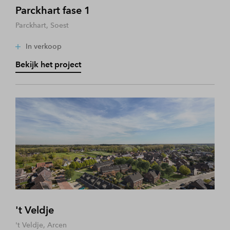
Parckhart fase 1
Parckhart, Soest
In verkoop
Bekijk het project
't Veldje
't Veldje, Arcen