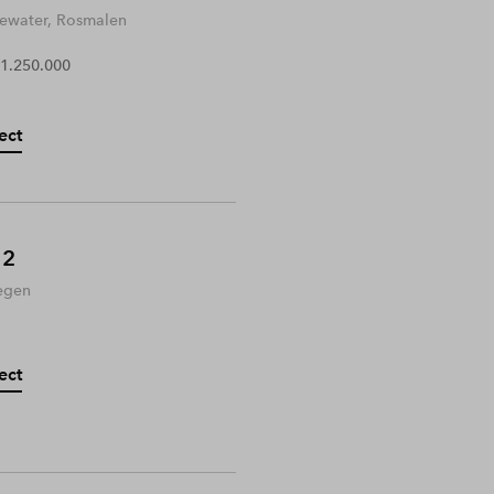
water, Rosmalen
 1.250.000
ect
 2
egen
ect