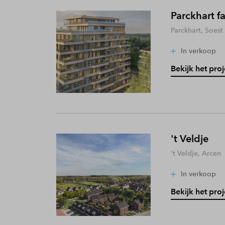
Parckhart f
Parckhart, Soest
In verkoop
Bekijk het proj
't Veldje
't Veldje, Arcen
In verkoop
Bekijk het proj