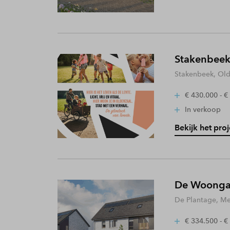
Stakenbeek
Stakenbeek, Old
€ 430.000 - €
In verkoop
Bekijk het proj
De Woongaa
De Plantage, Me
€ 334.500 - €