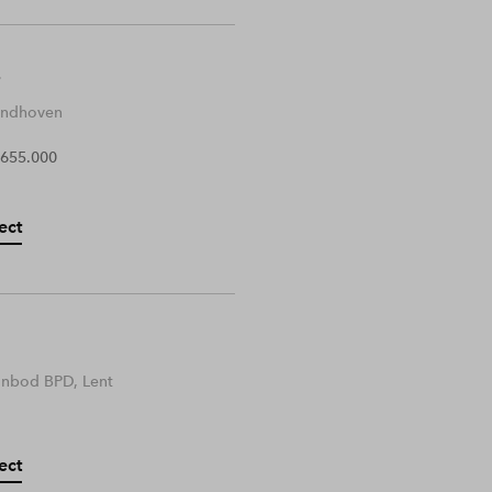
Eindhoven
 655.000
ect
anbod BPD, Lent
ect