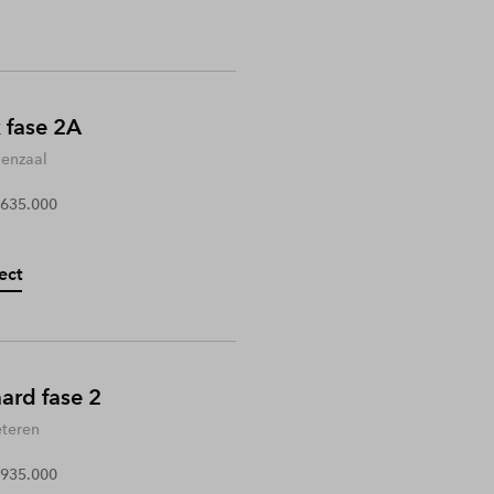
 fase 2A
enzaal
 635.000
ect
rd fase 2
teren
 935.000