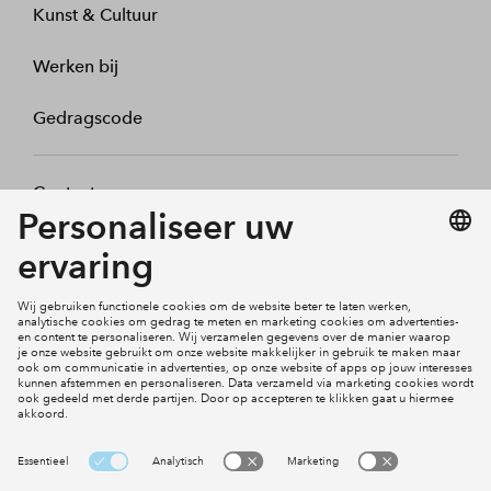
Kunst & Cultuur
Werken bij
Gedragscode
Contact
Mijn profiel
Klachten
Social Media