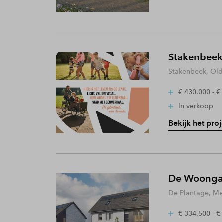
Stakenbeek
Stakenbeek, Old
€ 430.000 - €
In verkoop
Bekijk het proj
De Woongaa
De Plantage, Me
€ 334.500 - €