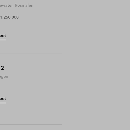
water, Rosmalen
 1.250.000
ect
 2
egen
ect