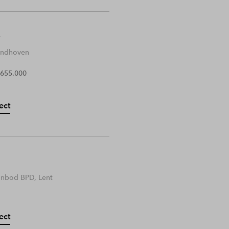
Eindhoven
 655.000
ect
anbod BPD, Lent
ect