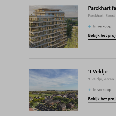
Parckhart f
Parckhart, Soest
In verkoop
Bekijk het proj
't Veldje
't Veldje, Arcen
In verkoop
Bekijk het proj