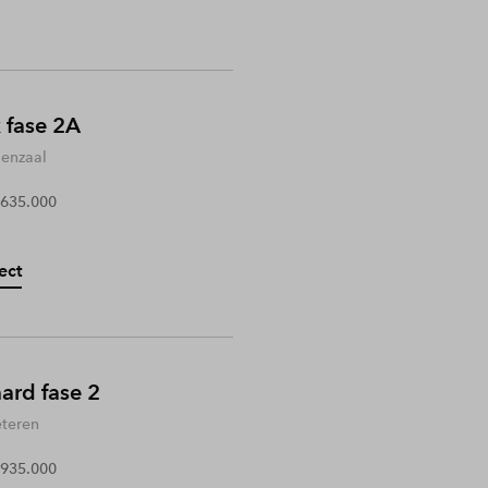
 fase 2A
enzaal
 635.000
ect
rd fase 2
teren
 935.000