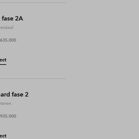
 fase 2A
enzaal
 635.000
ect
rd fase 2
teren
 935.000
ect