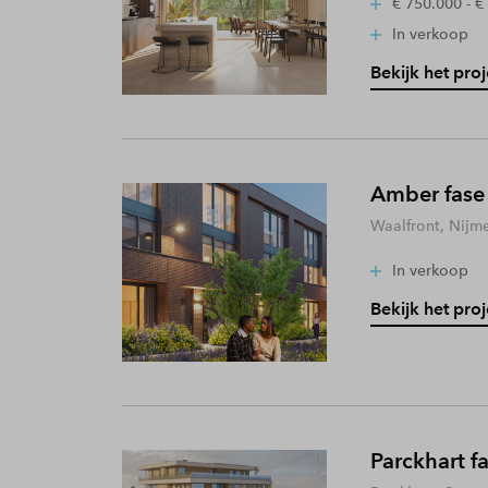
€ 750.000 - €
In verkoop
Bekijk het proj
Amber fase
Waalfront, Nijm
In verkoop
Bekijk het proj
Parckhart f