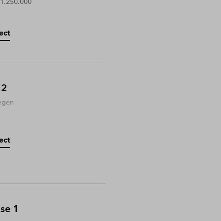
 1.250.000
ect
 2
egen
ect
ase 1