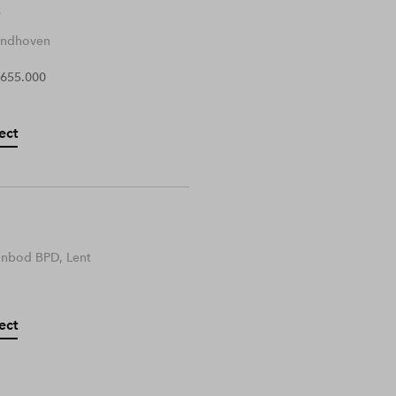
Eindhoven
 655.000
ect
anbod BPD, Lent
ect