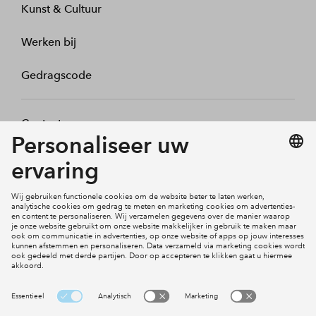
Kunst & Cultuur
Werken bij
Gedragscode
Contact
Mijn profiel
Klachten
Social Media