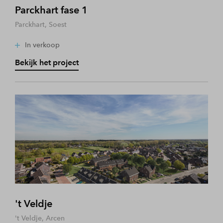
Parckhart fase 1
Parckhart, Soest
In verkoop
Bekijk het project
't Veldje
't Veldje, Arcen