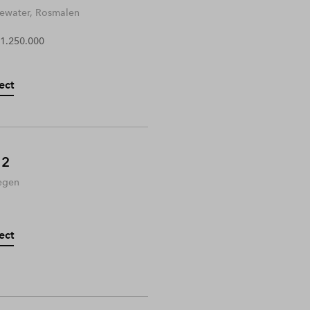
water, Rosmalen
 1.250.000
ect
 2
egen
ect