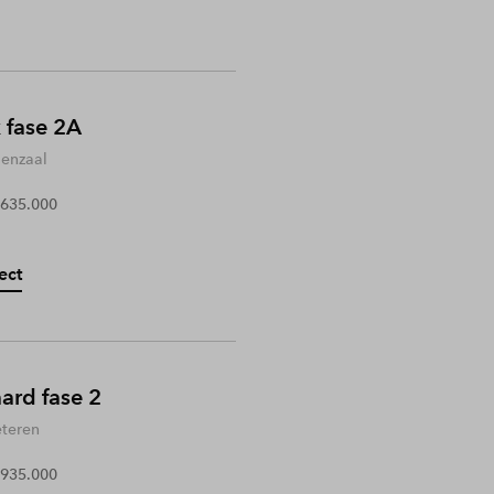
 fase 2A
enzaal
 635.000
ect
rd fase 2
teren
 935.000