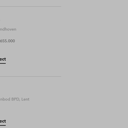
Eindhoven
 655.000
ect
anbod BPD, Lent
ect