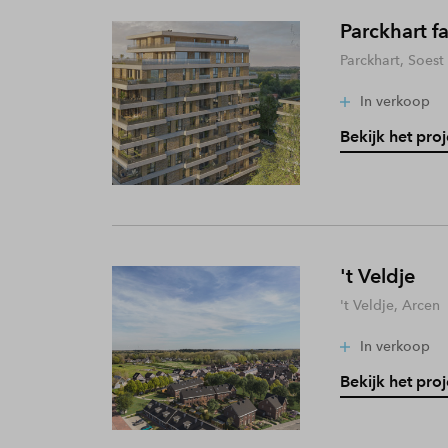
Parckhart f
Parckhart, Soest
In verkoop
Bekijk het proj
't Veldje
't Veldje, Arcen
In verkoop
Bekijk het proj