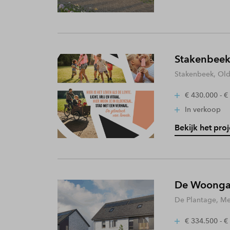
Stakenbeek
Stakenbeek, Old
€ 430.000 - €
In verkoop
Bekijk het proj
De Woongaa
De Plantage, Me
€ 334.500 - €