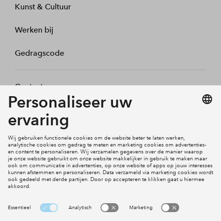
Kunst & Cultuur
Werken bij
Gedragscode
Contact
Mijn profiel
Klachten
Social Media