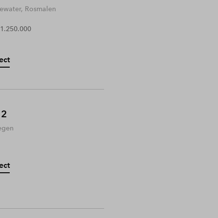
water, Rosmalen
 1.250.000
ect
 2
egen
ect