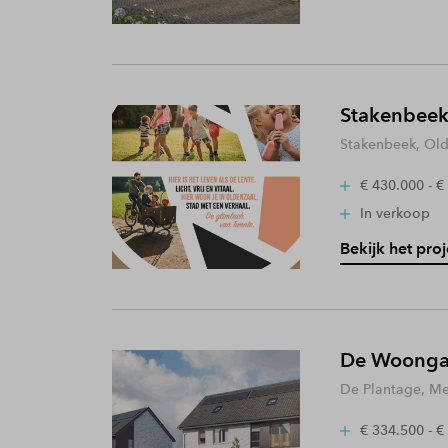
Stakenbeek
Stakenbeek, Old
€ 430.000 - €
In verkoop
Bekijk het proj
De Woongaa
De Plantage, Me
€ 334.500 - €