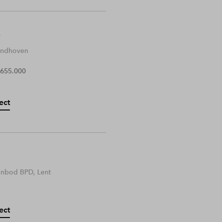
Eindhoven
 655.000
ect
anbod BPD, Lent
ect