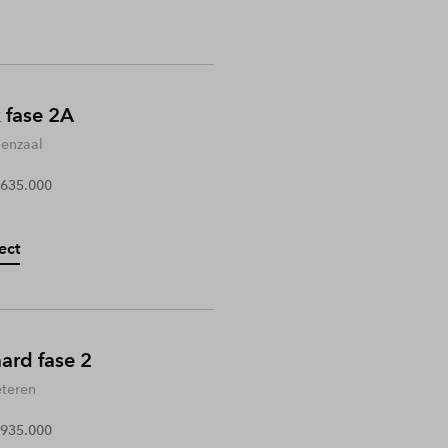
 fase 2A
enzaal
 635.000
ect
rd fase 2
teren
 935.000