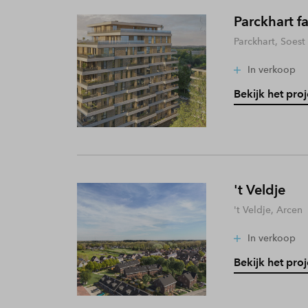
Parckhart f
Parckhart, Soest
In verkoop
Bekijk het proj
't Veldje
't Veldje, Arcen
In verkoop
Bekijk het proj