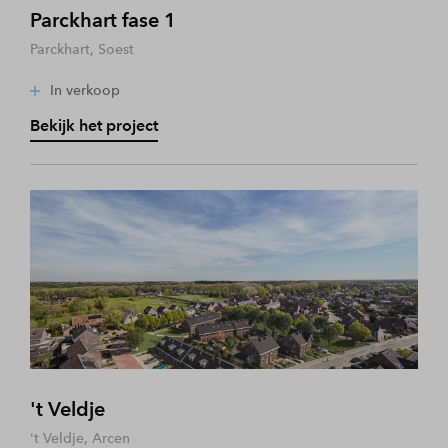
Parckhart fase 1
Parckhart, Soest
In verkoop
Bekijk het project
't Veldje
't Veldje, Arcen