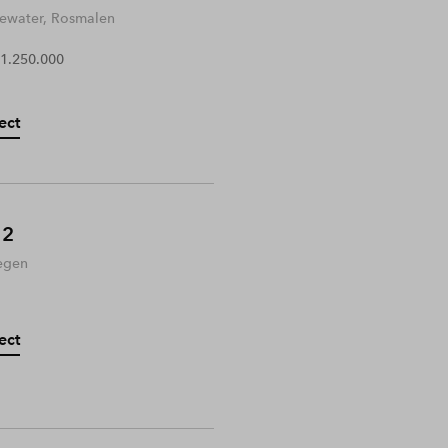
water, Rosmalen
 1.250.000
ect
 2
egen
ect