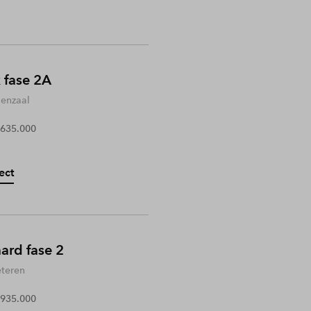
 fase 2A
enzaal
 635.000
ect
rd fase 2
teren
 935.000