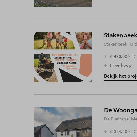
Stakenbeek
Stakenbeek, Old
€ 430.000 - €
In verkoop
Bekijk het proj
De Woongaa
De Plantage, Me
€ 334.500 - €