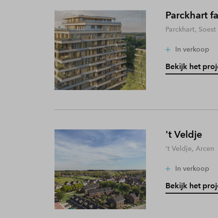
Parckhart f
Parckhart, Soest
In verkoop
Bekijk het proj
't Veldje
't Veldje, Arcen
In verkoop
Bekijk het proj