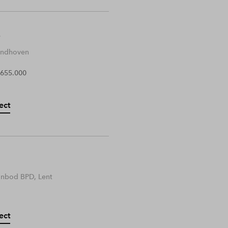
Eindhoven
 655.000
ect
anbod BPD, Lent
ect