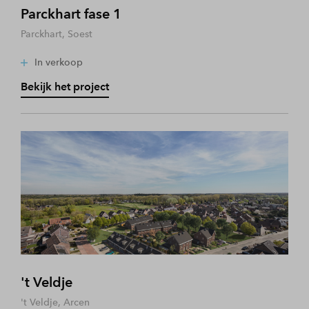
Parckhart fase 1
Parckhart, Soest
In verkoop
Bekijk het project
't Veldje
't Veldje, Arcen