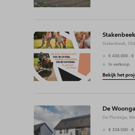
Stakenbeek
Stakenbeek, Old
€ 430.000 - €
In verkoop
Bekijk het proj
De Woongaa
De Plantage, Me
€ 334.500 - €