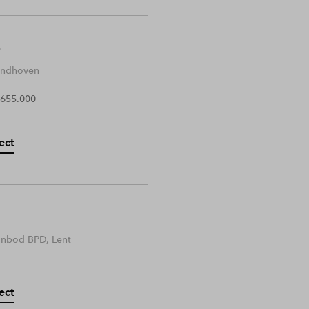
Eindhoven
 655.000
ect
anbod BPD, Lent
ect