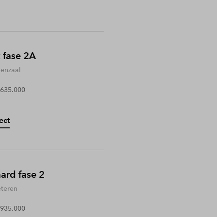
 fase 2A
enzaal
 635.000
ect
rd fase 2
teren
 935.000