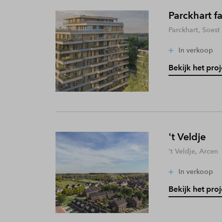
Parckhart f
Parckhart, Soest
In verkoop
Bekijk het proj
't Veldje
't Veldje, Arcen
In verkoop
Bekijk het proj