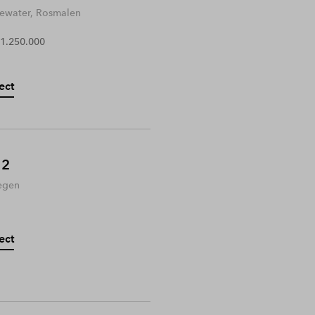
water, Rosmalen
 1.250.000
ect
 2
egen
ect