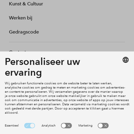
Kunst & Cultuur
Werken bij
Gedragscode
Contact
Mijn profiel
Klachten
Social Media