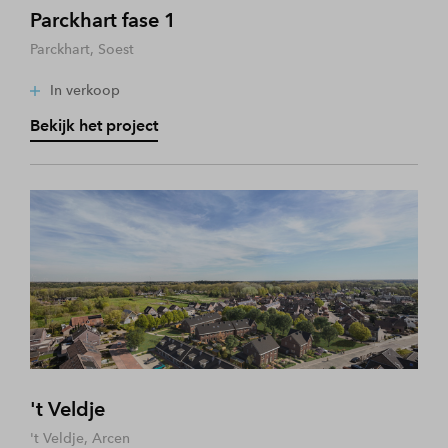
Parckhart fase 1
Parckhart, Soest
In verkoop
Bekijk het project
't Veldje
't Veldje, Arcen