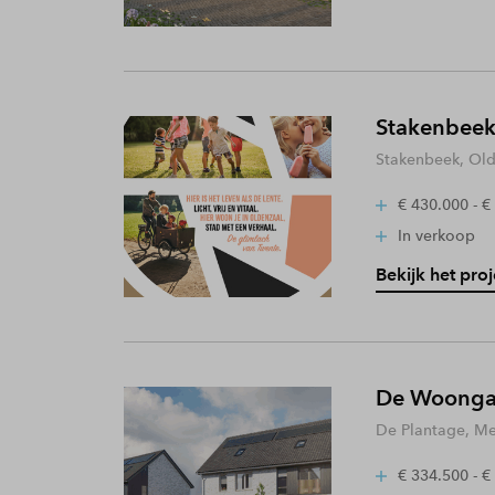
Stakenbeek
Stakenbeek, Old
€ 430.000 - €
In verkoop
Bekijk het proj
De Woongaa
De Plantage, Me
€ 334.500 - €