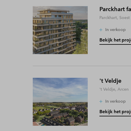
Parckhart f
Parckhart, Soest
In verkoop
Bekijk het proj
't Veldje
't Veldje, Arcen
In verkoop
Bekijk het proj