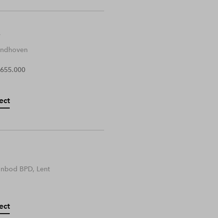
Eindhoven
 655.000
ect
anbod BPD, Lent
ect