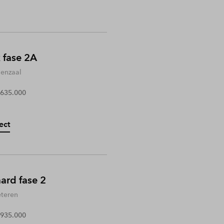
 fase 2A
enzaal
 635.000
ect
rd fase 2
teren
 935.000