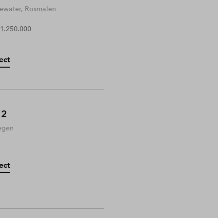
water, Rosmalen
 1.250.000
ect
 2
egen
ect