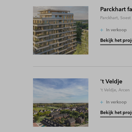
Parckhart f
Parckhart, Soest
In verkoop
Bekijk het proj
't Veldje
't Veldje, Arcen
In verkoop
Bekijk het proj