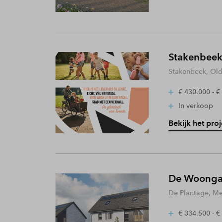
Stakenbeek
Stakenbeek, Old
€ 430.000 - €
In verkoop
Bekijk het proj
De Woongaa
De Plantage, Me
€ 334.500 - €