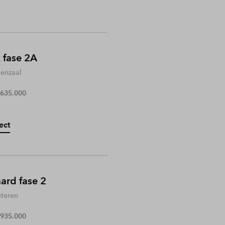
 fase 2A
enzaal
 635.000
ect
rd fase 2
teren
 935.000