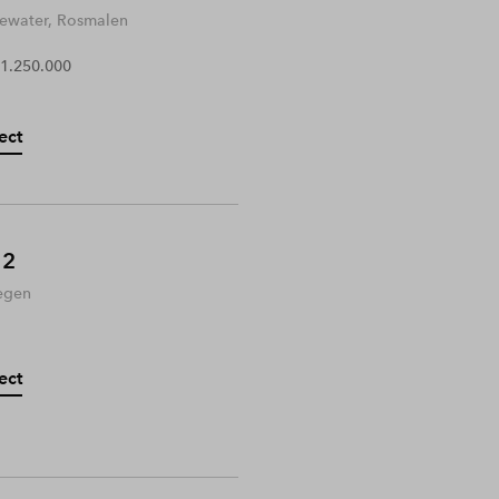
water, Rosmalen
 1.250.000
ect
 2
egen
ect