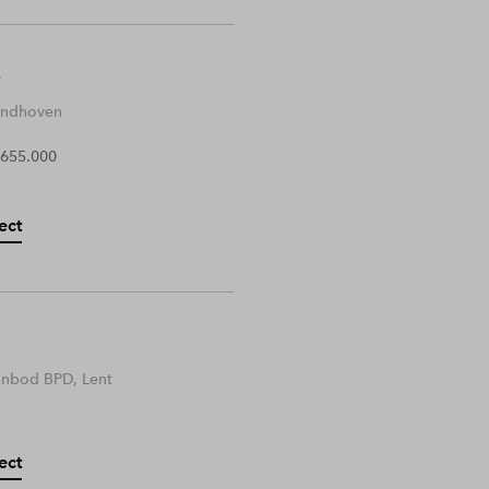
Eindhoven
 655.000
ect
anbod BPD, Lent
ect