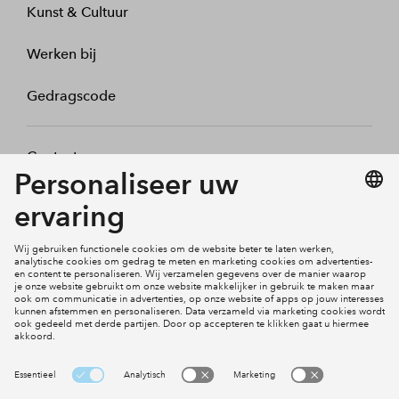
Kunst & Cultuur
Werken bij
Gedragscode
Contact
Mijn profiel
Klachten
Social Media