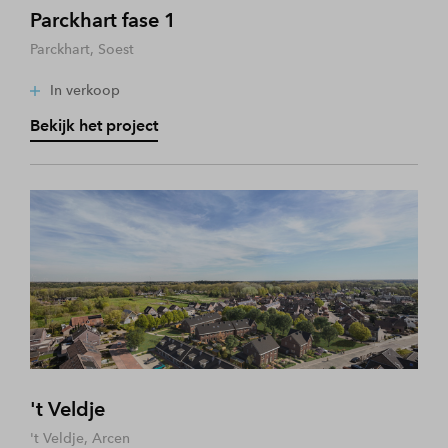
Parckhart fase 1
Parckhart, Soest
In verkoop
Bekijk het project
't Veldje
't Veldje, Arcen