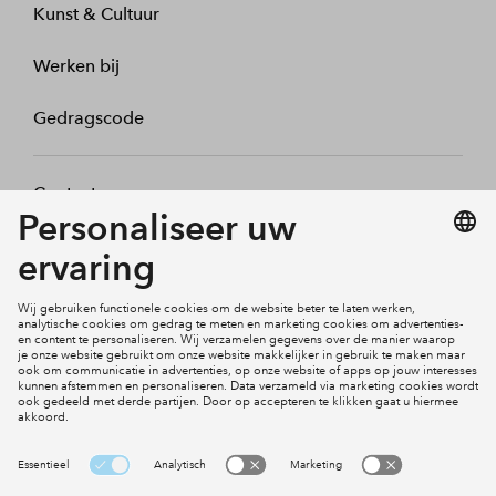
Kunst & Cultuur
Werken bij
Gedragscode
Contact
Mijn profiel
Klachten
Social Media