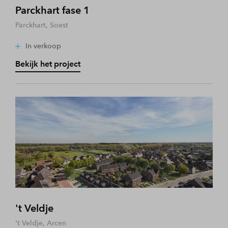
Parckhart fase 1
Parckhart, Soest
In verkoop
Bekijk het project
't Veldje
't Veldje, Arcen