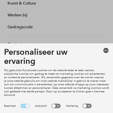
Kunst & Cultuur
Werken bij
Gedragscode
Contact
Mijn profiel
Klachten
Social Media