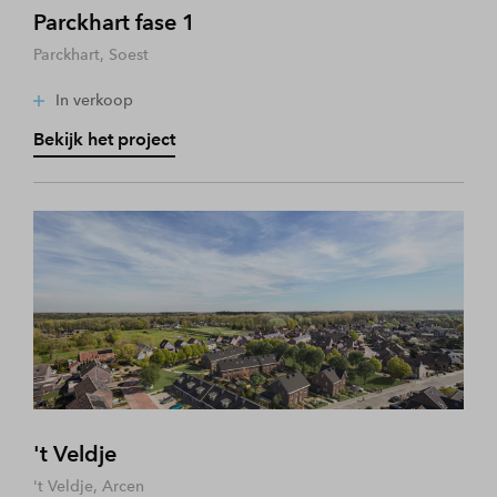
Parckhart fase 1
Parckhart, Soest
In verkoop
Bekijk het project
't Veldje
't Veldje, Arcen