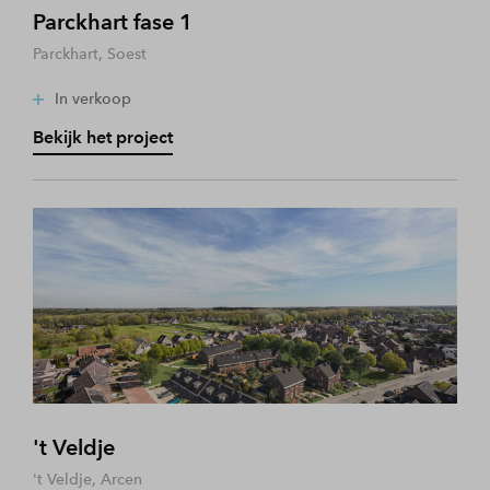
Parckhart fase 1
Parckhart, Soest
In verkoop
Bekijk het project
't Veldje
't Veldje, Arcen