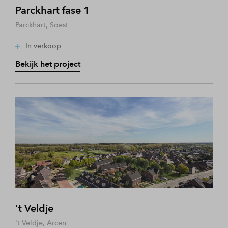
Parckhart fase 1
Parckhart, Soest
In verkoop
Bekijk het project
't Veldje
't Veldje, Arcen