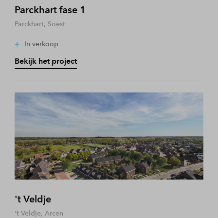
Parckhart fase 1
Parckhart, Soest
In verkoop
Bekijk het project
't Veldje
't Veldje, Arcen