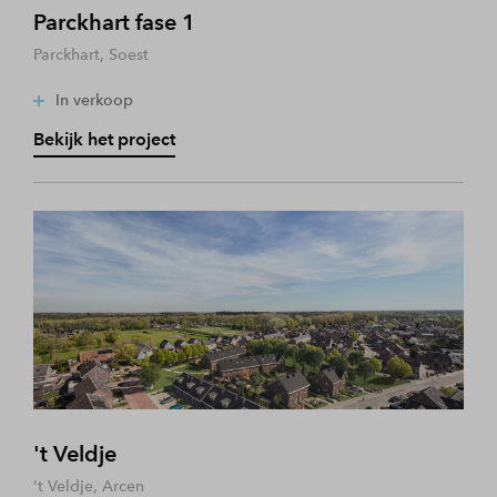
Parckhart fase 1
Parckhart, Soest
In verkoop
Bekijk het project
't Veldje
't Veldje, Arcen