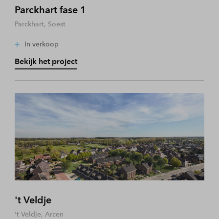
Parckhart fase 1
Parckhart, Soest
In verkoop
Bekijk het project
't Veldje
't Veldje, Arcen