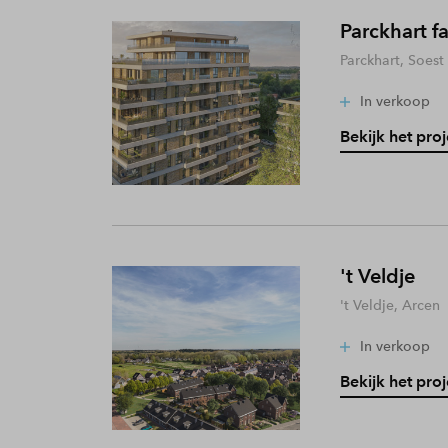
Parckhart f
Parckhart, Soest
In verkoop
Bekijk het proj
't Veldje
't Veldje, Arcen
In verkoop
Bekijk het proj