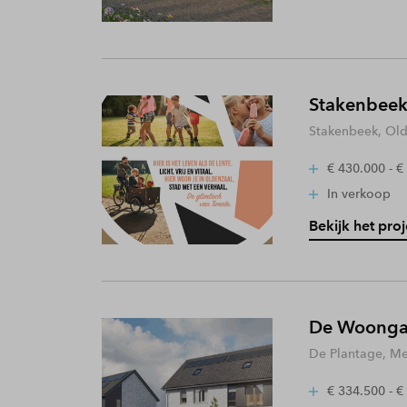
Stakenbeek
Stakenbeek, Old
€ 430.000 - €
In verkoop
Bekijk het proj
De Woongaa
De Plantage, Me
€ 334.500 - €