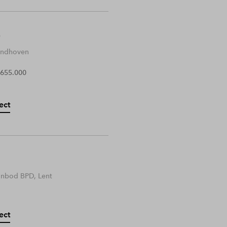
Eindhoven
 655.000
ect
anbod BPD, Lent
ect