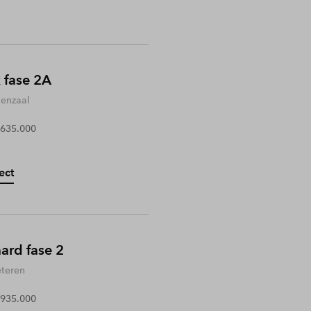
 fase 2A
enzaal
 635.000
ect
rd fase 2
teren
 935.000