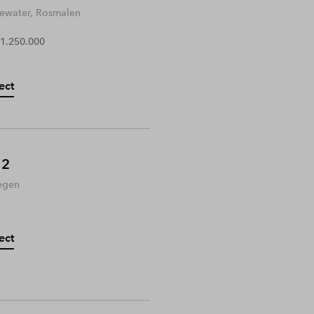
water, Rosmalen
 1.250.000
ect
 2
egen
ect