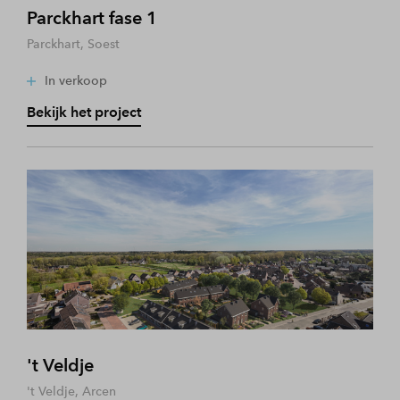
Parckhart fase 1
Parckhart, Soest
In verkoop
Bekijk het project
't Veldje
't Veldje, Arcen