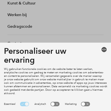
Kunst & Cultuur
Werken bij
Gedragscode
Contact
Mijn profiel
Klachten
Social Media