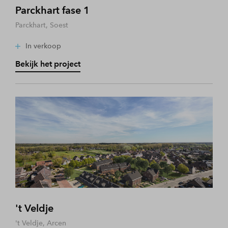
Parckhart fase 1
Parckhart, Soest
In verkoop
Bekijk het project
't Veldje
't Veldje, Arcen