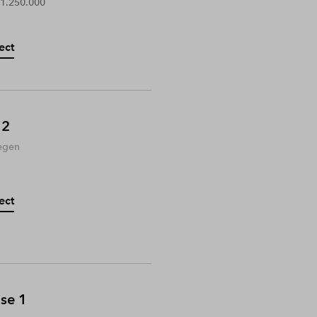
 1.250.000
ect
 2
egen
ect
ase 1