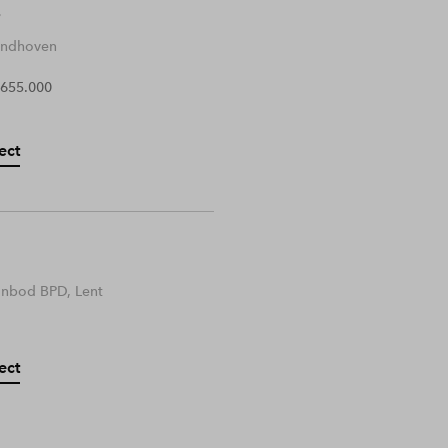
Eindhoven
 655.000
ect
anbod BPD, Lent
ect