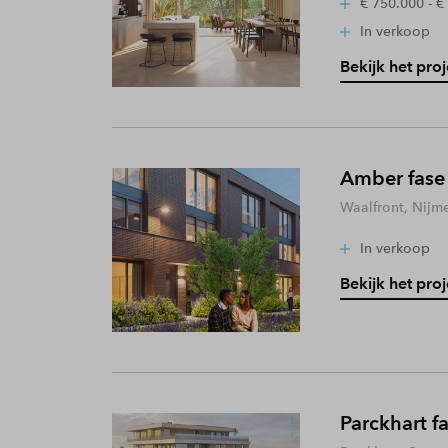
€ 750.000 - €
In verkoop
Bekijk het proj
Amber fase
Waalfront, Nijm
In verkoop
Bekijk het proj
Parckhart f