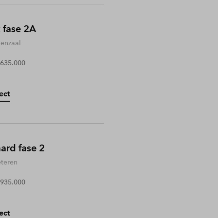
 fase 2A
enzaal
 635.000
ect
rd fase 2
teren
 935.000
ect