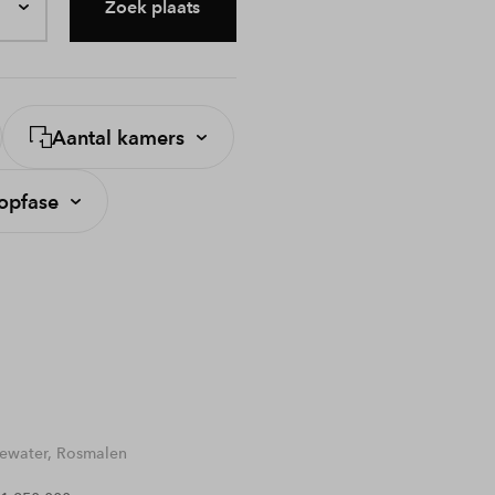
Zoek plaats
Aantal kamers
opfase
water, Rosmalen