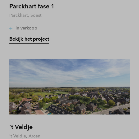
Parckhart fase 1
Parckhart, Soest
In verkoop
Bekijk het project
't Veldje
't Veldje, Arcen