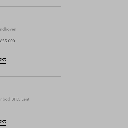
Eindhoven
 655.000
ect
anbod BPD, Lent
ect