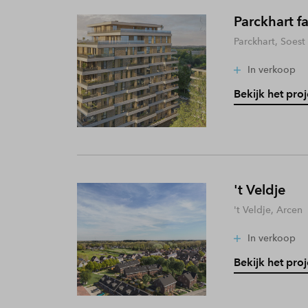
Parckhart f
Parckhart, Soest
In verkoop
Bekijk het proj
't Veldje
't Veldje, Arcen
In verkoop
Bekijk het proj