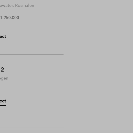
water, Rosmalen
 1.250.000
ect
 2
egen
ect