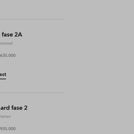
 fase 2A
enzaal
 635.000
ect
rd fase 2
teren
 935.000