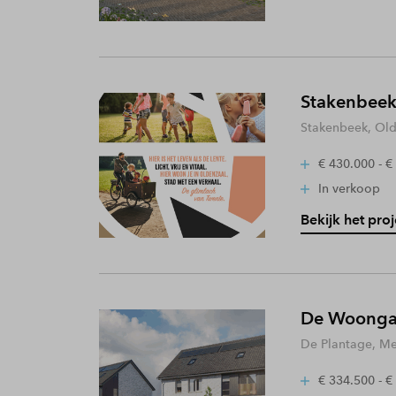
Stakenbeek
Stakenbeek, Old
€ 430.000 - €
In verkoop
Bekijk het proj
De Woongaa
De Plantage, Me
€ 334.500 - €