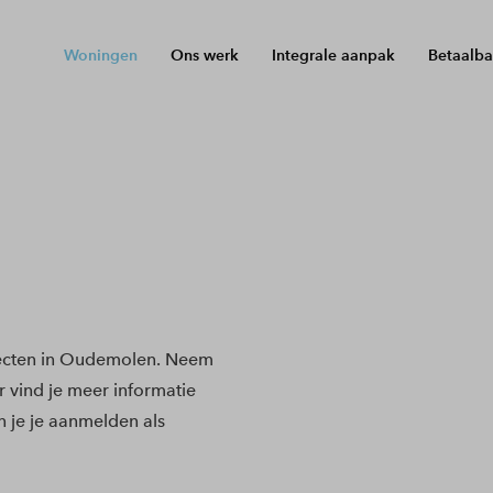
Woningen
Ons werk
Integrale aanpak
Betaalba
ecten in Oudemolen. Neem
r vind je meer informatie
 je je aanmelden als