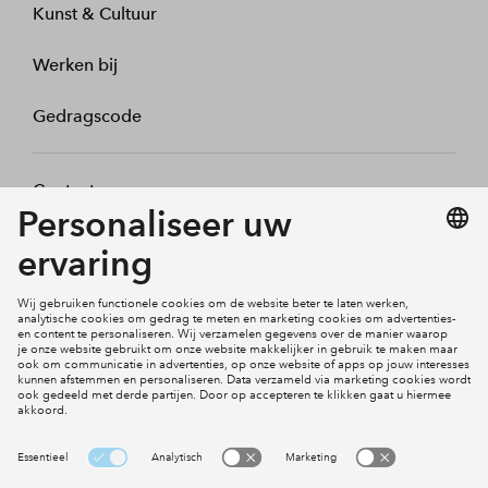
Kunst & Cultuur
Werken bij
Gedragscode
Contact
Mijn profiel
Klachten
Social Media