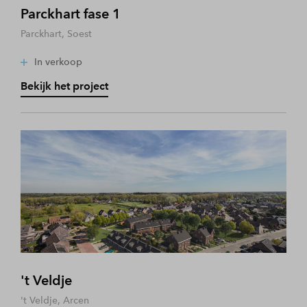
Parckhart fase 1
Parckhart, Soest
In verkoop
Bekijk het project
't Veldje
't Veldje, Arcen