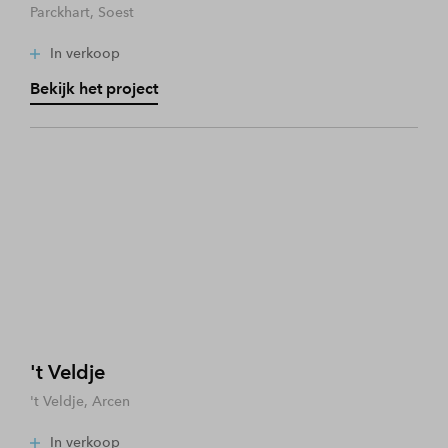
Parckhart, Soest
In verkoop
Bekijk het project
't Veldje
't Veldje, Arcen
In verkoop