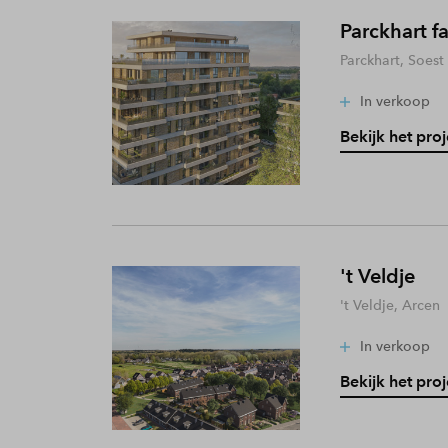
Parckhart f
Parckhart, Soest
In verkoop
Bekijk het proj
't Veldje
't Veldje, Arcen
In verkoop
Bekijk het proj