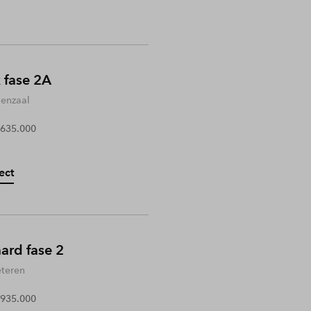
 fase 2A
enzaal
 635.000
ect
rd fase 2
teren
 935.000