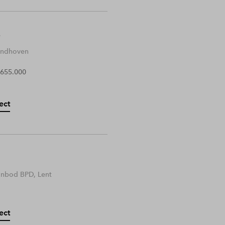
Eindhoven
 655.000
ect
anbod BPD, Lent
ect