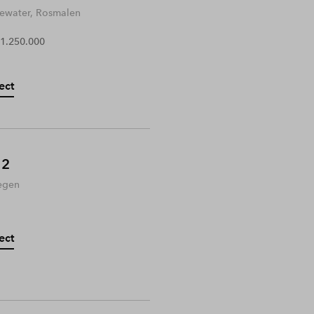
water, Rosmalen
 1.250.000
ect
 2
egen
ect