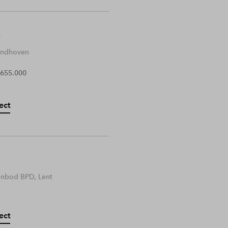
Eindhoven
 655.000
ect
anbod BPD, Lent
ect