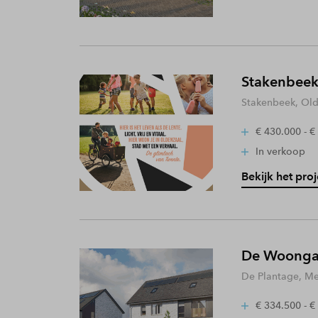
Stakenbeek
Stakenbeek, Old
€ 430.000 - €
In verkoop
Bekijk het proj
De Woongaa
De Plantage, Me
€ 334.500 - €