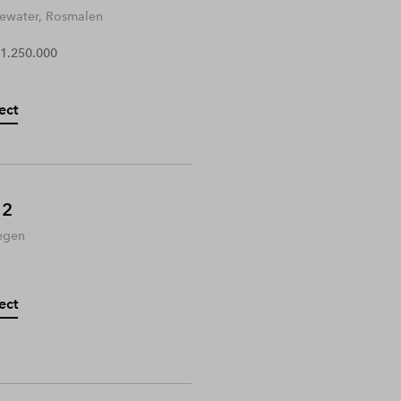
water, Rosmalen
 1.250.000
ect
 2
egen
ect