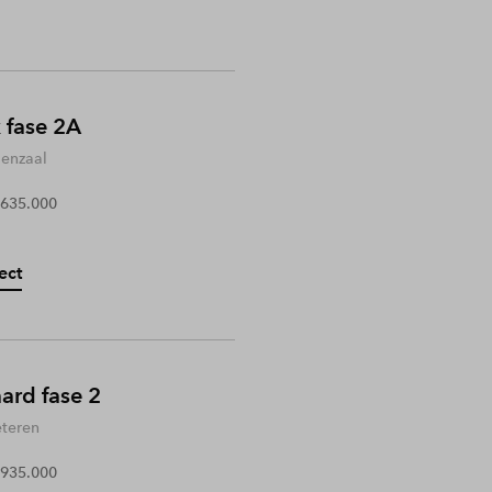
 fase 2A
enzaal
 635.000
ect
rd fase 2
teren
 935.000