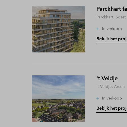
Parckhart f
Parckhart, Soest
In verkoop
Bekijk het proj
't Veldje
't Veldje, Arcen
In verkoop
Bekijk het proj