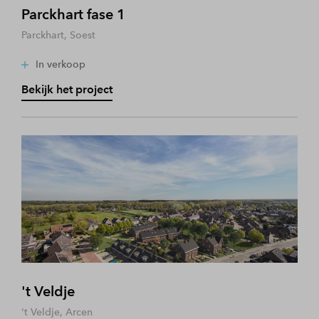
Parckhart fase 1
Parckhart, Soest
In verkoop
Bekijk het project
't Veldje
't Veldje, Arcen