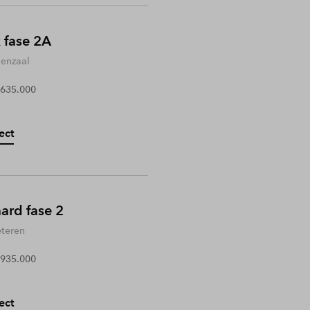
 fase 2A
enzaal
 635.000
ect
rd fase 2
teren
 935.000
ect