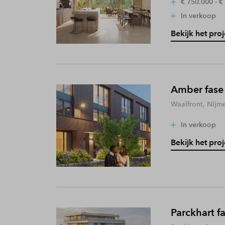
€ 750.000 - €
In verkoop
Bekijk het proj
Amber fase
Waalfront, Nijm
In verkoop
Bekijk het proj
Parckhart f