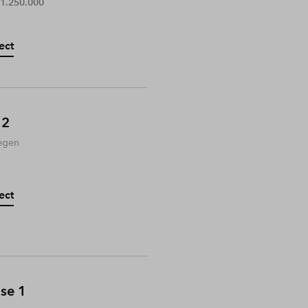
 1.250.000
ect
 2
egen
ect
ase 1