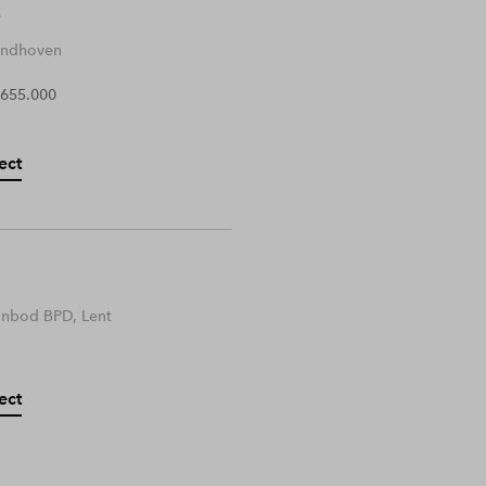
Eindhoven
 655.000
ect
anbod BPD, Lent
ect