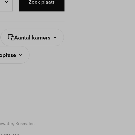
Zoek plaats
Aantal kamers
opfase
water, Rosmalen