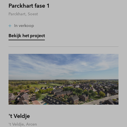
Parckhart fase 1
Parckhart, Soest
In verkoop
Bekijk het project
't Veldje
't Veldje, Arcen