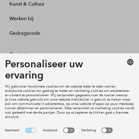
Kunst & Cultuur
Werken bij
Gedragscode
Contact
Mijn profiel
Klachten
Social Media