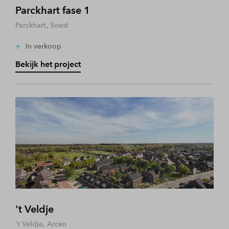
Parckhart fase 1
Parckhart, Soest
In verkoop
Bekijk het project
't Veldje
't Veldje, Arcen