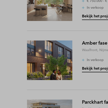
€ 750.000 - €
In verkoop
Bekijk het proj
Amber fase
Waalfront, Nijm
In verkoop
Bekijk het proj
Parckhart f