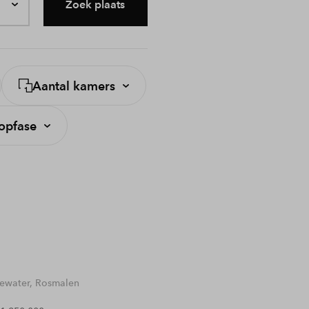
Zoek plaats
Aantal kamers
opfase
water, Rosmalen