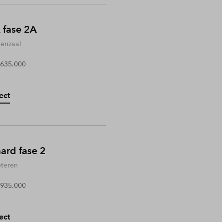
 fase 2A
enzaal
 635.000
ect
rd fase 2
teren
 935.000
ect