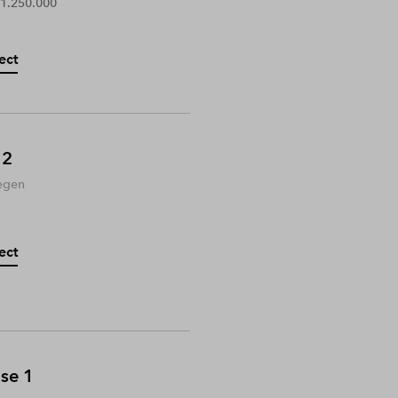
 1.250.000
ect
 2
egen
ect
ase 1