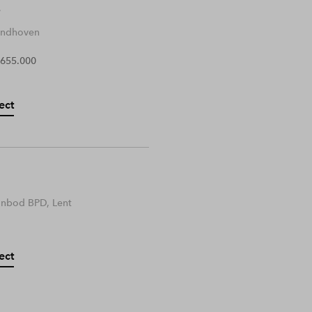
Eindhoven
 655.000
ect
anbod BPD, Lent
ect