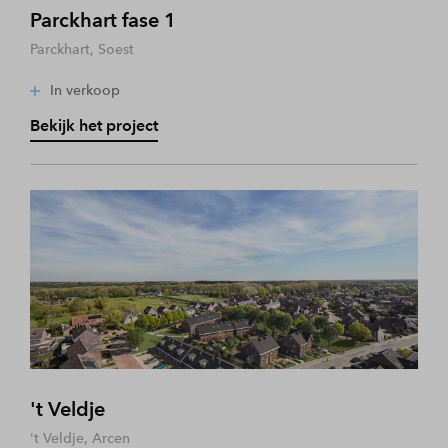
Parckhart fase 1
Parckhart, Soest
In verkoop
Bekijk het project
't Veldje
't Veldje, Arcen