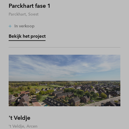
Parckhart fase 1
Parckhart, Soest
In verkoop
Bekijk het project
't Veldje
't Veldje, Arcen