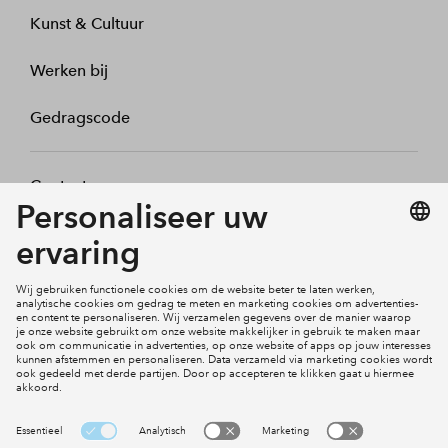
Kunst & Cultuur
Werken bij
Gedragscode
Contact
Mijn profiel
Klachten
Social Media