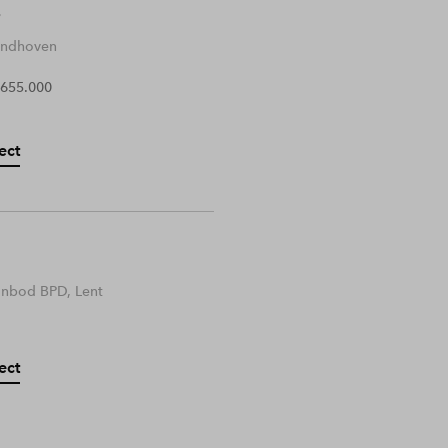
Eindhoven
 655.000
ect
anbod BPD, Lent
ect