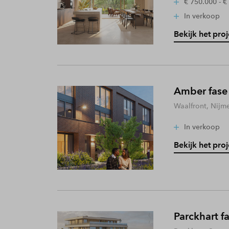
€ 750.000 - €
In verkoop
Bekijk het proj
Amber fase
Waalfront, Nijm
In verkoop
Bekijk het proj
Parckhart f