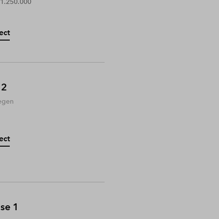
 1.250.000
ect
 2
egen
ect
ase 1