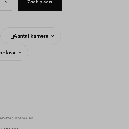
Zoek plaats
Aantal kamers
opfase
water, Rosmalen