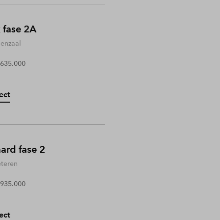
 fase 2A
enzaal
 635.000
ect
rd fase 2
teren
 935.000
ect