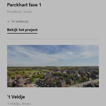
Parckhart fase 1
Parckhart, Soest
In verkoop
Bekijk het project
't Veldje
't Veldje, Arcen